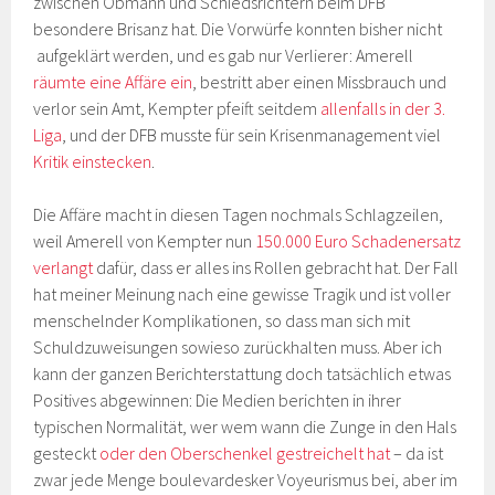
zwischen Obmann und Schiedsrichtern beim DFB
besondere Brisanz hat. Die Vorwürfe konnten bisher nicht
aufgeklärt werden, und es gab nur Verlierer: Amerell
räumte eine Affäre ein
, bestritt aber einen Missbrauch und
verlor sein Amt, Kempter pfeift seitdem
allenfalls in der 3.
Liga
, und der DFB musste für sein Krisenmanagement viel
Kritik einstecken
.
Die Affäre macht in diesen Tagen nochmals Schlagzeilen,
weil Amerell von Kempter nun
150.000 Euro Schadenersatz
verlangt
dafür, dass er alles ins Rollen gebracht hat. Der Fall
hat meiner Meinung nach eine gewisse Tragik und ist voller
menschelnder Komplikationen, so dass man sich mit
Schuldzuweisungen sowieso zurückhalten muss. Aber ich
kann der ganzen Berichterstattung doch tatsächlich etwas
Positives abgewinnen: Die Medien berichten in ihrer
typischen Normalität, wer wem wann die Zunge in den Hals
gesteckt
oder den Oberschenkel gestreichelt hat
– da ist
zwar jede Menge boulevardesker Voyeurismus bei, aber im