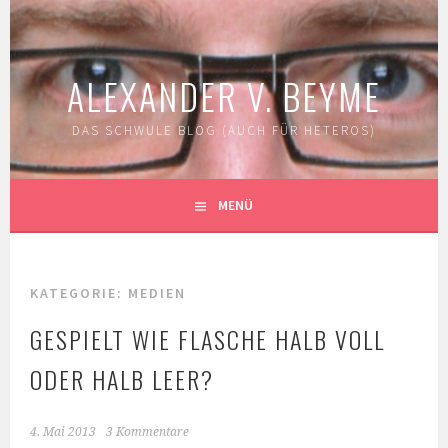
Springe
zum
Inhalt
ALEXANDER V. BEYME
DAS SCHWULE BLOG (AUCH FÜR HETEROS)
MENÜ
KATEGORIE:
MEDIEN
GESPIELT WIE FLASCHE HALB VOLL
ODER HALB LEER?
4. Mai 2013
3 Kommentare