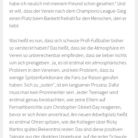
habe ich neulich mit meinem Freund schon gesehen.“ Und
er will, dass der Verein nach dem Champions-League-Sieg
einen Platz beim Bankett freihält für den Menschen, den er
liebt.
Was heißt es nun, dass sich schwule Profi-Fußballer bisher
so versteckt haben? Das heißt, dass sie die Atmosphäre im
Verein so unberechenbar empfinden, dass sie lieber nichts
von sich preisgeben. Ja, es ist erstmal ein atmosphärisches
Problem in den Vereinen, und kein Problem, dass zu
wenige Spitzenfunktionäre die Fans zur Raison gerufen
haben. Sich zu „outen“, ist ein langsamer Prozess. Dafür
muss man kein Prominenter sein. Jeder Teenager wird
erstmal genau beobachten, wie seine Eltern auf
Fernsehberichte zum Christopher-Street-Day reagieren,
bevor er sich ihnen anvertraut. Am neuen Arbeitsplatz heißt
es erstmal Ohren spitzen, wie die Kollegen über Ricky
Martins spätes Bekenntnis reden. Das sind diese positiven
Signale aus der direkten Umgebung, auf die jeder Schwule