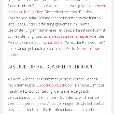
Finanzminister Schäuble will noch ein wenig
Konsequenzen
aus dem Urteil prüfen
. Die stellvertretende Bundes-
Vorsitzende Julia Klöckner hat beim mittlerweile fünften
Urteil des Bundesverfassungsgerichts zum Thema
Gleichstellung immerhin eine Tendenz erkannt und kommt
zur Feststellung, dass
sich ja etwas ändern müsse
. Aber der
Meinung war sie auch
schon früher
. Wo ist der Kurswechsel?
In der Union gilt auch weiterhin das Motto:
Gebremst wird
immer
.
DAS GOOD-COP-BAD-COP-SPIEL IN DER UNION
Als Krimi-Zuschauer kennt man ja diese Verhör-Technik
nach dem Muster
„Good-Cop-Bad-Cop“
: Der eine Ermittler
macht auf Einschüchterung, der andere zeigt sich
verständnisvoll und einfühlsam. So oder so wird man den
Verdächtigen schon zur Aussage bringen. So ähnlich verhält
es sich mit der Union: Die Hardliner können noch schön