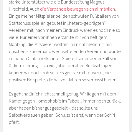
starke Unterstützer wie die Bundesstiftung Magnus
Hirschfeld. Auch
die Verbände bewegen sich allmählich
.
Einige meiner Mitspieler bei den schwulen Fußballern von
Startschuss spielen geoutet in „hetero-geprägten“
Vereinen mit, nach meinem Eindruck waren es noch nie so
viele. Nur einer von ihnen erzählte mir von heftigem
Mobbing, die Mitspieler wollten ihn nicht mehr mit ihm
duschen – kurzerhand wechselte er den Verein und wurde
im neuen Club anerkannter Spielertrainer. Jeder Fall von
Diskriminierung ist zu viel, aber bei allen Rückschlägen
können wir doch froh sein: Es gibt sie mittlerweile, die
positiven Beispiele, die wir vor Jahren so vermisst haben.
Es geht natürlich nicht schnell genug. Wir liegen mit dem
Kampf gegen Homophobie im Fußball immer noch zurück,
aber haben bisher gut gespielt – das sollte uns
Selbstvertrauen geben. Schluss ist erst, wenn der Schiri
pfeift.