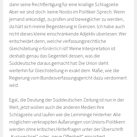
dann seine Rechtfertigung für eine knallige Schlagzeile.
Aber wir sind doch keine Noobs im Politiker-Sprech. Wenn
jemand ankündigt, zu prüfen und beweglicher zu werden,
da hält sich meine Begeisterung in Grenzen. Ich habe auch
nicht dieses kleine einschränkende Adjektiv überlesen: Wer
entscheidet denn, welche verfassungsrechtliche
Gleichstellung
erforderlich
ist? Meine Interpretation ist
deshalb genau das Gegenteil dessen, was die
Süddeutsche daraus gemacht hat: Die Union steht
weiterhin für Gleichstellung in exakt dem Maße, wie die
Regierung vom Bundesverfassungsgericht dazu verdonnert
wird.
Egal, die Deutung der Süddeutschen Zeitung ist nun in der
Welt, jetzt wollen auch die anderen Medien ihre
Schlagzeile und laufen wie die Lemminge hinterher. Alle
möglichen verknappten Äußerungen von Unions-Politikern
werden ohne kritisches Hinterfragen unter der Überschrift
„Kurswechsel“ oder „neue Offenheit“ einsortiert.