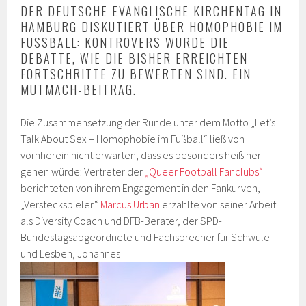
DER DEUTSCHE EVANGLISCHE KIRCHENTAG IN
HAMBURG DISKUTIERT ÜBER HOMOPHOBIE IM
FUSSBALL: KONTROVERS WURDE DIE D
EBATTE, WIE DIE BISHER ERREICHTEN F
ORTSCHRITTE ZU BEWERTEN SIND. EIN M
UTMACH-BEITRAG.
Die Zusammensetzung der Runde unter dem Motto „Let’s
Talk About Sex – Homophobie im Fußball“ ließ von
vornherein nicht erwarten, dass es besonders heiß her
gehen würde: Vertreter der
„Queer Football Fanclubs“
berichteten von ihrem Engagement in den Fankurven,
„Versteckspieler“
Marcus Urban
erzählte von seiner Arbeit
als Diversity Coach und DFB-Berater, der SPD-
Bundestagsabgeordnete und Fachsprecher für Schwule
und Lesben, Johannes