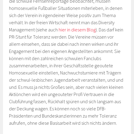
die schwule Fernsehreportage beobachtet, müssen
homosexuelle Fußballer Situationen miterleben, in denen
sich der Verein in irgendeiner Weise positiv zum Thema
verhält. In der freien Wirtschaft nennt man das Diversity
Management (siehe auch
hier in diesem Blog
). Das darf kein
PR-Stunt für Toleranz werden. Die Vereine müssen vor
allem einsehen, dass sie dabei nach innen wirken und ihr
Engagement bei den eigenen Angestellten ankommt. Sie
können mit den zahlreichen schwulen Fanclubs
zusammenarbeiten, in ihrer Geschäftsstelle geoutete
Homosexuelle einstellen, Nachwuchsturniere mit Trägern
der schwul-lesbischen Jugendarbeit veranstalten, und und
und. Es muss ja nichts Großes sein, aber nach vielen kleinen
Aktiönchen wird ein ungeouteter Profi Vertrauen in die
Clubführung fassen, Rückhalt spüren und sich langsam aus
der Deckung wagen. Es können noch so viele DFB-
Präsidenten und Bundeskanzlerinnen zu mehr Toleranz
aufrufen, ohne diese Basisarbeit wird sich nichts ändern.