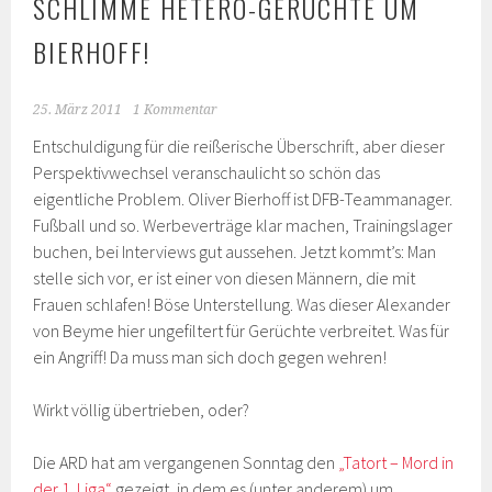
SCHLIMME HETERO-GERÜCHTE UM
BIERHOFF!
25. März 2011
1 Kommentar
Entschuldigung für die reißerische Überschrift, aber dieser
Perspektivwechsel veranschaulicht so schön das
eigentliche Problem. Oliver Bierhoff ist DFB-Teammanager.
Fußball und so. Werbeverträge klar machen, Trainingslager
buchen, bei Interviews gut aussehen. Jetzt kommt’s: Man
stelle sich vor, er ist einer von diesen Männern, die mit
Frauen schlafen! Böse Unterstellung. Was dieser Alexander
von Beyme hier ungefiltert für Gerüchte verbreitet. Was für
ein Angriff! Da muss man sich doch gegen wehren!
Wirkt völlig übertrieben, oder?
Die ARD hat am vergangenen Sonntag den
„Tatort – Mord in
der 1. Liga“
gezeigt, in dem es (unter anderem) um