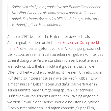
Sollte sich ein Spieler, egal ob in der Bundesliga oder der
Kreisliga, öffentlich als homosexuell outen wollen und
dabei die Unterstützung des DFB benötigen, so wird unser
Verband jegliche Hilfe anbieten.
Auch die ZEIT begreift das Fluter-Interview nicht als
Alarmsignal, sondern orakelt: „
Das Fußballer-Outing rückt
näher“
, offenbar angetörnt von der Ankündigung, dass sich
der Fußballer in einem Jahr zu erkennen geben könnte. Das
scheint das große Missverständnis in dieser Debatte zu sein:
Wer schwul ist, will eben nicht mit großem Knall an die
Öffentlichkeit – und erst recht nicht in einem Umfeld, das im
Ruf steht, so intolerant zu sein wie der Profi-Fußball. Er will
einfach nur sein Leben leben und dafür das Vertrauen in
seiner unmittelbaren Umgebung spüren. Der schwule
Fußballer will von seinem Partner vom Training abgeholt
werden. Er will in der Kabine über die neusten Hollywood-
Blockbuster mitreden und sagen können: „Super-Film,