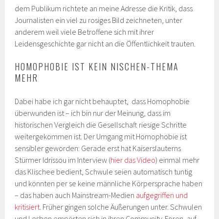
dem Publikum richtete an meine Adresse die Kritik, dass
Journalisten ein viel zu rosiges Bild zeichneten, unter
anderem weil viele Betroffene sich mit ihrer
Leidensgeschichte gar nicht an die Öffentlichkeit trauten.
HOMOPHOBIE IST KEIN NISCHEN-THEMA
MEHR
Dabei habe ich gar nicht behauptet, dass Homophobie
überwunden ist – ich bin nur der Meinung, dass im
historischen Vergleich die Gesellschaft riesige Schritte
weitergekommen ist. Der Umgang mit Homophobie ist
sensibler geworden: Gerade erst hat Kaiserslauterns
Stürmer Idrissou im Interview (
hier das Video
) einmal mehr
das Klischee bedient, Schwule seien automatisch tuntig
und könnten per se keine männliche Körpersprache haben
– das haben auch Mainstream-Medien
aufgegriffen
und
kritisiert
. Früher gingen solche Äußerungen unter. Schwulen
und Lesben empörten sich in ihren Community-Foren, auf