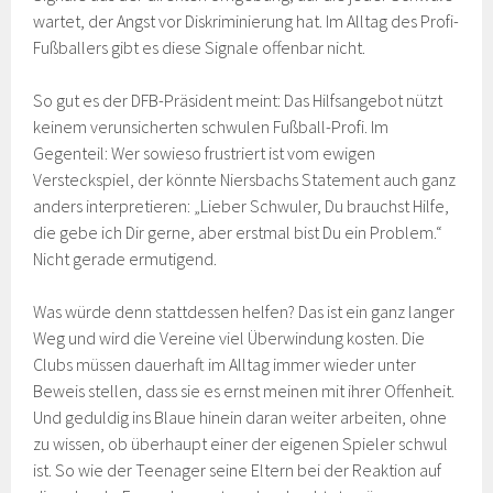
wartet, der Angst vor Diskriminierung hat. Im Alltag des Profi-
Fußballers gibt es diese Signale offenbar nicht.
So gut es der DFB-Präsident meint: Das Hilfsangebot nützt
keinem verunsicherten schwulen Fußball-Profi. Im
Gegenteil: Wer sowieso frustriert ist vom ewigen
Versteckspiel, der könnte Niersbachs Statement auch ganz
anders interpretieren: „Lieber Schwuler, Du brauchst Hilfe,
die gebe ich Dir gerne, aber erstmal bist Du ein Problem.“
Nicht gerade ermutigend.
Was würde denn stattdessen helfen? Das ist ein ganz langer
Weg und wird die Vereine viel Überwindung kosten. Die
Clubs müssen dauerhaft im Alltag immer wieder unter
Beweis stellen, dass sie es ernst meinen mit ihrer Offenheit.
Und geduldig ins Blaue hinein daran weiter arbeiten, ohne
zu wissen, ob überhaupt einer der eigenen Spieler schwul
ist. So wie der Teenager seine Eltern bei der Reaktion auf