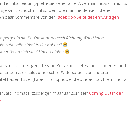
die Entscheidung spielte sie keine Rolle. Aber man muss sich nichts
nsgesamt ist noch nicht so weit, wie manche denken. Kleine
r ein paar Kommentare von der
Facebook-Seite des ehrwürdigen
zelperger in die Kabine kommt arsch Richtung Wand haha
ie Seife fallen lässt in der Kabine?
eler müssen sich nicht Hochschlafen
kers muss man sagen, dass die Redaktion vieles auch moderiert und
reffenden User teils vorher schon Widerspruch von anderen
t haben. Es zeigt aber, Homophobie bleibt eben doch ein Thema.
en, als Thomas Hitzlsperger im Januar 2014 sein
Coming Out in der
→