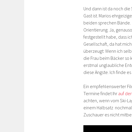
Und dann ist da noch die
Gast ist. Marios ehrgeizi
beiden sprechen Bände. 
Orientierung. Ja, genauso
festgestellt habe, dass i
Gesellschaft, da hat mich
überzeugt: Wenn ich selbs
die Frau beim Bäcker so k
erstmal unglaubliche Ent
diese Ängste. Ich finde es
Ein empfehlenswerter Film,
Termine findet Ihr
auf der
achten, wenn vom Ski-Lag
einem Halbsatz nochmal au
Zuschauer es nicht mitbe