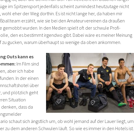
üge im Spitzensport jedenfalls scheint zumindest heutzutage nicht
, wohl eher der Weg dorthin. Es ist nicht lange her, da haben mir
ußballteam erzählt, wie sie bei den Amateurvereinen da draußen
e gemobbt wurden. In den Medien spielt oft der schwule Profi-
Rolle, den es bestimmt irgendwo gibt. Dabei wäre es meiner Meinung
rauf zu gucken, warum überhaupt so wenige da oben ankommen.
ing Outs kann es
 kommen:
Im Film sind
en, aber ich habe
funden. In der einen
annschaftshotel über
, und plötzlich geht
eren Situation
 denken, dass da
ungsmelder
rio schaut sich ängstlich um, ob wohl jemand auf der Lauer liegt, um
er zu dem anderen Schwulen läuft. So wie es immer in den Hotels ist.