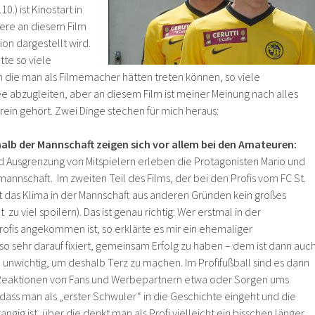
.) ist Kinostart in
ere an diesem Film
tion dargestellt wird.
tte so viele
 die man als Filmemacher hätten treten können, so viele
ee abzugleiten, aber an diesem Film ist meiner Meinung nach alles
s rein gehört. Zwei Dinge stechen für mich heraus:
alb der Mannschaft zeigen sich vor allem bei den Amateuren:
usgrenzung von Mitspielern erleben die Protagonisten Mario und
nnschaft. Im zweiten Teil des Films, der bei den Profis vom FC St.
ist das Klima in der Mannschaft aus anderen Gründen kein großes
 zu viel spoilern). Das ist genau richtig: Wer erstmal in der
rofis angekommen ist, so erklärte es mir ein ehemaliger
t so sehr darauf fixiert, gemeinsam Erfolg zu haben – dem ist dann auc
u unwichtig, um deshalb Terz zu machen. Im Profifußball sind es dann
Reaktionen von Fans und Werbepartnern etwa oder Sorgen ums
dass man als „erster Schwuler“ in die Geschichte eingeht und die
angig ist, über die denkt man als Profi vielleicht ein bisschen länger