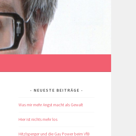
NEUESTE BEITRÄGE
Was mir mehr Angst macht als Gewalt
Hier ist nichts mehr los
Hitzlsperger und die Gay Power beim VfB