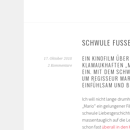
SCHWULE FUSSBA
EIN KINOFILM ÜBER
17. Oktober 2018
AMAUKHAFTEN „MÄN
2 Kommentare
N. MIT DEM SCHWEI
REGISSEUR MARCEL
NFÜHLSAM UND BIS 
Ich will nicht lange dru
„Mario“ ein gelungener Fil
schwule Liebesgeschicht
massentauglich auf die Le
schon fast
überall
in
den