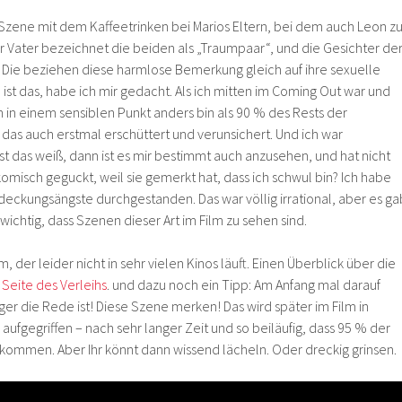
 Szene mit dem Kaffeetrinken bei Marios Eltern, bei dem auch Leon z
ger Vater bezeichnet die beiden als „Traumpaar“, und die Gesichter de
Die beziehen diese harmlose Bemerkung gleich auf ihre sexuelle
 ist das, habe ich mir gedacht. Als ich mitten im Coming Out war und
ch in einem sensiblen Punkt anders bin als 90 % des Rests der
 das auch erstmal erschüttert und verunsichert. Und ich war
t das weiß, dann ist es mir bestimmt auch anzusehen, und hat nicht
omisch geguckt, weil sie gemerkt hat, dass ich schwul bin? Ich habe
deckungsängste durchgestanden. Das war völlig irrational, aber es ga
 wichtig, dass Szenen dieser Art im Film zu sehen sind.
 der leider nicht in sehr vielen Kinos läuft. Einen Überblick über die
 Seite des Verleihs
. und dazu noch ein Tipp: Am Anfang mal darauf
er die Rede ist! Diese Szene merken! Das wird später im Film in
fgegriffen – nach sehr langer Zeit und so beiläufig, dass 95 % der
kommen. Aber Ihr könnt dann wissend lächeln. Oder dreckig grinsen.