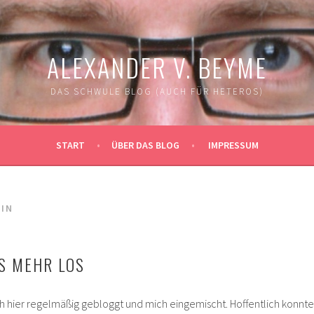
ALEXANDER V. BEYME
DAS SCHWULE BLOG (AUCH FÜR HETEROS)
START
ÜBER DAS BLOG
IMPRESSUM
IN
TS MEHR LOS
ch hier regelmäßig gebloggt und mich eingemischt. Hoffentlich konnte