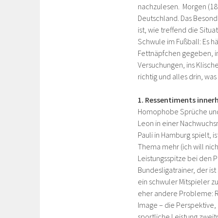
nachzulesen. Morgen (18.10
Deutschland. Das Besond
ist, wie treffend die Situa
Schwule im Fußball: Es hä
Fettnäpfchen gegeben, in
Versuchungen, ins Klisch
richtig und alles drin, wa
1. Ressentiments innerh
Homophobe Sprüche und A
Leon in einer Nachwuchsma
Pauli in Hamburg spielt, 
Thema mehr (ich will nicht
Leistungsspitze bei den P
Bundesligatrainer, der is
ein schwuler Mitspieler z
eher andere Probleme: 
Image – die Perspektive, 
sportliche Leistung zweitr