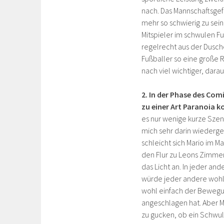
nach. Das Mannschaftsgef
mehr so schwierig zu sein
Mitspieler im schwulen F
regelrecht aus der Dusch
Fußballer so eine große 
nach viel wichtiger, da
2. In der Phase des Com
zu einer Art Paranoia
es nur wenige kurze Szen
mich sehr darin wiederge
schleicht sich Mario im M
den Flur zu Leons Zimmer
das Licht an. In jeder and
würde jeder andere wohl
wohl einfach der Beweg
angeschlagen hat. Aber Ma
zu gucken, ob ein Schwul