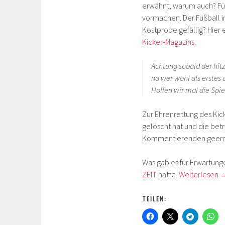
erwähnt, warum auch? Für 
vormachen. Der Fußball i
Kostprobe gefällig? Hie
Kicker-Magazins
:
Achtung sobald der hit
na wer wohl als erstes d
Hoffen wir mal die Spi
Zur Ehrenrettung des Kic
gelöscht hat und die bet
Kommentierenden geernte
Was gab es für Erwartung
ZEIT
hatte.
Weiterlesen
TEILEN: