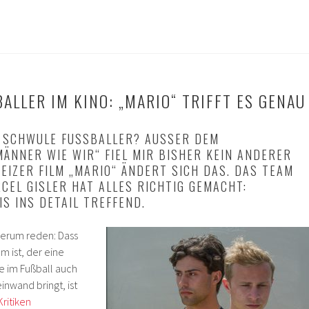
LLER IM KINO: „MARIO“ TRIFFT ES GENAU
 SCHWULE FUSSBALLER? AUSSER DEM KL
NER WIE WIR“ FIEL MIR BISHER KEIN ANDERER EI
ZER FILM „MARIO“ ÄNDERT SICH DAS. DAS TEAM UM
 GISLER HAT ALLES RICHTIG GEMACHT: EI
INS DETAIL TREFFEND.
mherum reden: Dass
m ist, der eine
e im Fußball auch
inwand bringt, ist
Kritiken