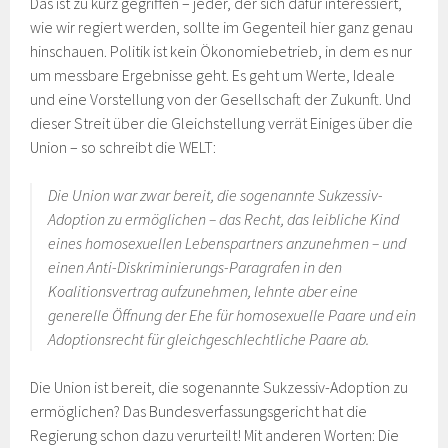
Das ist zu kurz gegriffen – jeder, der sich dafür interessiert,
wie wir regiert werden, sollte im Gegenteil hier ganz genau
hinschauen. Politik ist kein Ökonomiebetrieb, in dem es nur
um messbare Ergebnisse geht. Es geht um Werte, Ideale
und eine Vorstellung von der Gesellschaft der Zukunft. Und
dieser Streit über die Gleichstellung verrät Einiges über die
Union – so schreibt die WELT:
Die Union war zwar bereit, die sogenannte Sukzessiv-
Adoption zu ermöglichen – das Recht, das leibliche Kind
eines homosexuellen Lebenspartners anzunehmen – und
einen Anti-Diskriminierungs-Paragrafen in den
Koalitionsvertrag aufzunehmen, lehnte aber eine
generelle Öffnung der Ehe für homosexuelle Paare und ein
Adoptionsrecht für gleichgeschlechtliche Paare ab.
Die Union ist bereit, die sogenannte Sukzessiv-Adoption zu
ermöglichen? Das Bundesverfassungsgericht hat die
Regierung schon dazu verurteilt! Mit anderen Worten: Die