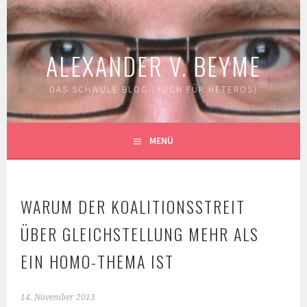
Springe
zum
Inhalt
ALEXANDER V. BEYME
DAS SCHWULE BLOG (AUCH FÜR HETEROS)
MENÜ
WARUM DER KOALITIONSSTREIT
ÜBER GLEICHSTELLUNG MEHR ALS
EIN HOMO-THEMA IST
14. November 2013