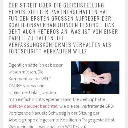
DER STREIT ÜBER DIE GLEICHSTELLUNG
HOMOSEXUELLER PARTNERSCHAFTEN HAT
FÜR DEN ERSTEN GROSSEN AUFREGER DER K
OALITIONSVERHANDLUNGEN GESORGT. DAS G
EHT AUCH HETEROS AN: WAS IST VON EINER P
ARTEI ZU HALTEN, DIE V
ERFASSUNGSKONFORMES VERHALTEN ALS F
ORTSCHRITT VERKAUFEN WILL?
Eigentlich hätte ich es besser
wissen müssen. Die
Kommentare bei WELT
ONLINE sind wie ein
schlimmer Unfall, bei dem
man einfach nicht wegsehen kann. Die Zeitung hatte
exklusiv darüber berichtet
, wie die stellvertretende SPD-
Vorsitzende Manuela Schwesig in der Sitzung der
Arbeitsgruppe die gesamte Koalition in Frage gestellt hat.
Was meint die Leserschaft der WELT dazu?