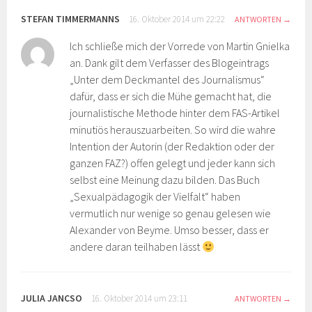
STEFAN TIMMERMANNS
16. Oktober 2014 um 22:22
ANTWORTEN
Ich schließe mich der Vorrede von Martin Gnielka
an. Dank gilt dem Verfasser des Blogeintrags
„Unter dem Deckmantel des Journalismus“
dafür, dass er sich die Mühe gemacht hat, die
journalistische Methode hinter dem FAS-Artikel
minutiös herauszuarbeiten. So wird die wahre
Intention der Autorin (der Redaktion oder der
ganzen FAZ?) offen gelegt und jeder kann sich
selbst eine Meinung dazu bilden. Das Buch
„Sexualpädagogik der Vielfalt“ haben
vermutlich nur wenige so genau gelesen wie
Alexander von Beyme. Umso besser, dass er
andere daran teilhaben lässt
JULIA JANCSO
16. Oktober 2014 um 23:11
ANTWORTEN