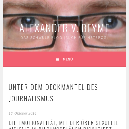
Springe
zum
Inhalt
ALEXANDER V. BEYME
DAS SCHWULE BLOG (AUCH FÜR HETEROS)
MENÜ
UNTER DEM DECKMANTEL DES
JOURNALISMUS
16. Oktober 2014
DIE EMOTIONALITÄT, MIT DER ÜBER SEXUELLE