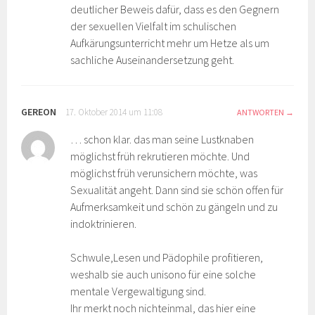
deutlicher Beweis dafür, dass es den Gegnern
der sexuellen Vielfalt im schulischen
Aufkärungsunterricht mehr um Hetze als um
sachliche Auseinandersetzung geht.
GEREON
17. Oktober 2014 um 11:08
ANTWORTEN
… schon klar. das man seine Lustknaben
möglichst früh rekrutieren möchte. Und
möglichst früh verunsichern möchte, was
Sexualität angeht. Dann sind sie schön offen für
Aufmerksamkeit und schön zu gängeln und zu
indoktrinieren.
Schwule,Lesen und Pädophile profitieren,
weshalb sie auch unisono für eine solche
mentale Vergewaltigung sind.
Ihr merkt noch nichteinmal, das hier eine