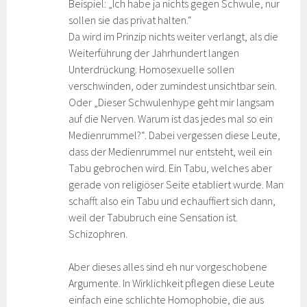
Beispiel: „Ich habe ja nichts gegen Schwule, nur
sollen sie das privat halten.“
Da wird im Prinzip nichts weiter verlangt, als die
Weiterführung der Jahrhundert langen
Unterdrückung. Homosexuelle sollen
verschwinden, oder zumindest unsichtbar sein.
Oder „Dieser Schwulenhype geht mir langsam
auf die Nerven. Warum ist das jedes mal so ein
Medienrummel?“. Dabei vergessen diese Leute,
dass der Medienrummel nur entsteht, weil ein
Tabu gebrochen wird. Ein Tabu, welches aber
gerade von religiöser Seite etabliert wurde. Man
schafft also ein Tabu und echauffiert sich dann,
weil der Tabubruch eine Sensation ist.
Schizophren.
Aber dieses alles sind eh nur vorgeschobene
Argumente. In Wirklichkeit pflegen diese Leute
einfach eine schlichte Homophobie, die aus