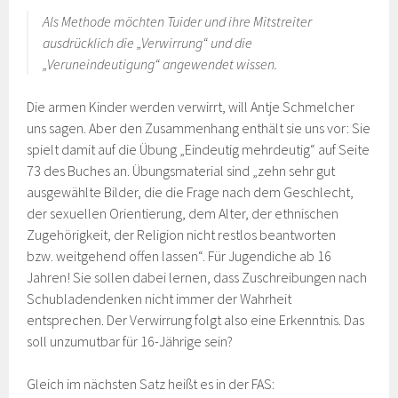
Als Methode möchten Tuider und ihre Mitstreiter
ausdrücklich die „Verwirrung“ und die
„Veruneindeutigung“ angewendet wissen.
Die armen Kinder werden verwirrt, will Antje Schmelcher
uns sagen. Aber den Zusammenhang enthält sie uns vor: Sie
spielt damit auf die Übung „Eindeutig mehrdeutig“ auf Seite
73 des Buches an. Übungsmaterial sind „zehn sehr gut
ausgewählte Bilder, die die Frage nach dem Geschlecht,
der sexuellen Orientierung, dem Alter, der ethnischen
Zugehörigkeit, der Religion nicht restlos beantworten
bzw. weitgehend offen lassen“. Für Jugendiche ab 16
Jahren! Sie sollen dabei lernen, dass Zuschreibungen nach
Schubladendenken nicht immer der Wahrheit
entsprechen. Der Verwirrung folgt also eine Erkenntnis. Das
soll unzumutbar für 16-Jährige sein?
Gleich im nächsten Satz heißt es in der FAS: