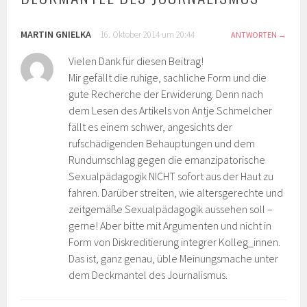
MARTIN GNIELKA
16. Oktober 2014 um 20:44
ANTWORTEN
Vielen Dank für diesen Beitrag!
Mir gefällt die ruhige, sachliche Form und die
gute Recherche der Erwiderung. Denn nach
dem Lesen des Artikels von Antje Schmelcher
fällt es einem schwer, angesichts der
rufschädigenden Behauptungen und dem
Rundumschlag gegen die emanzipatorische
Sexualpädagogik NICHT sofort aus der Haut zu
fahren. Darüber streiten, wie altersgerechte und
zeitgemäße Sexualpädagogik aussehen soll –
gerne! Aber bitte mit Argumenten und nicht in
Form von Diskreditierung integrer Kolleg_innen.
Das ist, ganz genau, üble Meinungsmache unter
dem Deckmantel des Journalismus.