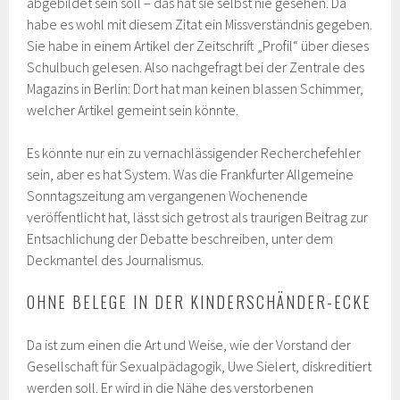
abgebildet sein soll – das hat sie selbst nie gesehen.
Da
habe es wohl mit diesem Zitat ein Missverständnis gegeben.
Sie habe in einem Artikel der Zeitschrift „Profil“ über dieses
Schulbuch gelesen. Also nachgefragt bei der Zentrale des
Magazins in Berlin: Dort hat man keinen blassen Schimmer,
welcher Artikel gemeint sein könnte.
Es könnte nur ein zu vernachlässigender Recherchefehler
sein, aber es hat System. Was die Frankfurter Allgemeine
Sonntagszeitung am vergangenen Wochenende
veröffentlicht hat, lässt sich getrost als traurigen Beitrag zur
Entsachlichung der Debatte beschreiben, unter dem
Deckmantel des Journalismus.
OHNE BELEGE IN DER KINDERSCHÄNDER-ECKE
Da ist zum einen die Art und Weise, wie der Vorstand der
Gesellschaft für Sexualpädagogik, Uwe Sielert, diskreditiert
werden soll. Er wird in die Nähe des verstorbenen