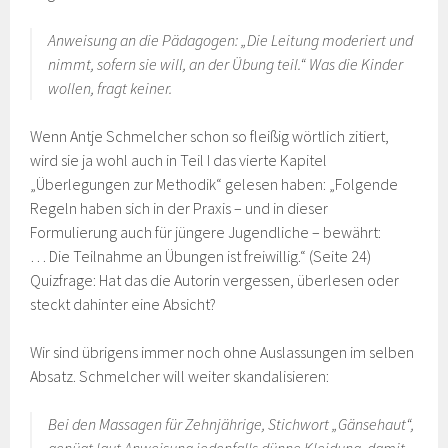
Anweisung an die Pädagogen: „Die Leitung moderiert und
nimmt, sofern sie will, an der Übung teil.“ Was die Kinder
wollen, fragt keiner.
Wenn Antje Schmelcher schon so fleißig wörtlich zitiert,
wird sie ja wohl auch in Teil I das vierte Kapitel
„Überlegungen zur Methodik“ gelesen haben: „Folgende
Regeln haben sich in der Praxis – und in dieser
Formulierung auch für jüngere Jugendliche – bewährt:
… Die Teilnahme an Übungen ist freiwillig.“ (Seite 24)
Quizfrage: Hat das die Autorin vergessen, überlesen oder
steckt dahinter eine Absicht?
Wir sind übrigens immer noch ohne Auslassungen im selben
Absatz. Schmelcher will weiter skandalisieren:
Bei den Massagen für Zehnjährige, Stichwort „Gänsehaut“,
genügt laut Anweisung jedenfalls dünne Kleidung, damit