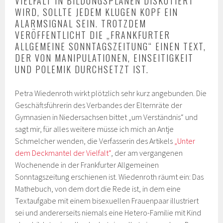
VIELFALT IN BILDUNGSPLÄNEN DISKUTIERT
WIRD, SOLLTE JEDEM KLUGEN KOPF EIN
ALARMSIGNAL SEIN. TROTZDEM
VERÖFFENTLICHT DIE „FRANKFURTER
ALLGEMEINE SONNTAGSZEITUNG“ EINEN TEXT,
DER VON MANIPULATIONEN, EINSEITIGKEIT
UND POLEMIK DURCHSETZT IST.
Petra Wiedenroth wirkt plötzlich sehr kurz angebunden. Die
Geschäftsführerin des Verbandes der Elternräte der
Gymnasien in Niedersachsen bittet „um Verständnis“ und
sagt mir, für alles weitere müsse ich mich an Antje
Schmelcher wenden, die Verfasserin des Artikels
„Unter
dem Deckmantel der Vielfalt“
, der am vergangenen
Wochenende in der Frankfurter Allgemeinen
Sonntagszeitung erschienen ist. Wiedenroth räumt ein: Das
Mathebuch, von dem dort die Rede ist, in dem eine
Textaufgabe mit einem bisexuellen Frauenpaar illustriert
sei und andererseits niemals eine Hetero-Familie mit Kind