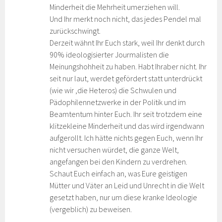
Minderheit die Mehrheit umerziehen will.
Und Ihr merkt noch nicht, das jedes Pendel mal
zurückschwingt.
Derzeit wähnt Ihr Euch stark, weil Ihr denkt durch
90% ideologisierter Jourmalisten die
Meinungshohheit zu haben. Habt Ihraber nicht. Ihr
seit nur laut, werdet gefördert statt unterdrückt
(wie wir ,die Heteros) die Schwulen und
Pädophilennetzwerke in der Politik und im
Beamtentum hinter Euch. Ihr seit trotzdem eine
klitzekleine Minderheit und das wird irgendwann
aufgerollt. Ich hätte nichts gegen Euch, wenn Ihr
nicht versuchen würdet, die ganze Welt,
angefangen bei den Kindern zu verdrehen.
Schaut Euch einfach an, was Eure geistigen
Mütter und Väter an Leid und Unrecht in die Welt
gesetzt haben, nur um diese kranke Ideologie
(vergeblich) zu beweisen.