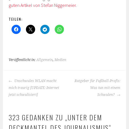
guten Artikel von Stefan Niggemeier
.
TEILEN:
Veröffentlicht in:
Allgemein
,
Medien
BEITRAGS-
Unschwules WLAN macht
Ratgeber für Fußball-Profis:
NAVIGATION
mich traurig [UPDATE: Internet
Was tun mit einem
jetzt schwulisiert]
Schwulen?
323 GEDANKEN ZU „
UNTER DEM
DECKMANTEL DES JOURNALISMUS
“