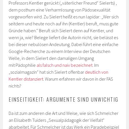
Professors Kentler gerückt („väterlicher Freund“ Sielerts) ,
dem posthum eine Verharmlosung von Pädosexualität
vorgeworfen wird. Zu Sielert heißt es nun lapidar: „Wer sich
seitdem und heute noch auf ihn (Kentler) beruft, muss gute
Gründe haben.“ Beruft sich Sielert denn auf Kentler, und
wenn ja, wie? Belege liefert die Autorin nicht, sie belässt es
bei dieser nebulösen Andeutung. Dabei führt eine einfache
Google-Recherche zu einem Interview der Deutschen
Welle, in dem Sielert den damaligen Umgang
mit Pädophilie
als falsch und naiv bezeichnet
. Im
„sozialmagazin“ hat sich Sielert offenbar
deutlich von
Kentler distanziert
. Warum erfahren wir davon in der FAS
nichts?
EINSEITIGKEIT: ARGUMENTE SIND UNWICHTIG
Da ist zum anderen die Art und Weise, wie sich Schmelcher
an Elisabeth Tuiders „Sexualpädagogik der Vielfalt“
abarbeitet. Für Schmelcher ist das Werk ein Paradebeispiel