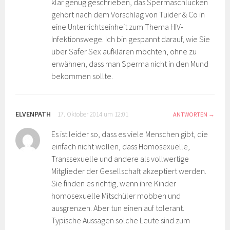
klar genug geschrieben, das Spermaschlucken
gehört nach dem Vorschlag von Tuider & Co in
eine Unterrichtseinheit zum Thema HIV-
Infektionswege. Ich bin gespannt darauf, wie Sie
über Safer Sex aufklären möchten, ohne zu
erwähnen, dass man Sperma nicht in den Mund
bekommen sollte.
ELVENPATH
17. Oktober 2014 um 12:01
ANTWORTEN
Es ist leider so, dass es viele Menschen gibt, die
einfach nicht wollen, dass Homosexuelle,
Transsexuelle und andere als vollwertige
Mitglieder der Gesellschaft akzeptiert werden.
Sie finden es richtig, wenn ihre Kinder
homosexuelle Mitschüler mobben und
ausgrenzen. Aber tun einen auf tolerant.
Typische Aussagen solche Leute sind zum